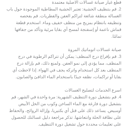
قطع غيار صيانة غسالات الاصلية معتمدة
2. قم بتنظيف الحشية: تعتبر الحشية المطاطية الموجودة حول باب
الغسالة منطقة شائعة لتراكم العفن والفطريات. قم بفحصه
وتنظيفه بانتظام بمزيج من منظف خفيف وماء. استخدم قطعة
قماش ناعمة أو إسفنجة لمسح أي بقايا مرئية وتأكد من جفافها
تمامًا.
صيانة غسالات اتوماتيك المروة
3. قم بإفراغ درج المنظف: يمكن أن تتراكم الرطوبة في درج
المنظف، مما يؤدي إلى نمو العفن. ولمنع ذلك، قم بإزالة درج
المنظف بعد كل استخدام واتركه يجف في الهواء. إذا لاحظت أي
بقايا أو تراكمات، نظفه جيدًا باستخدام الماء الدافئ والصابون.
اسرع الخدمات لتصليح الغسالات
4. قم بتشغيل دورة التنظيف الشهرية: مرة واحدة في الشهر، قم
بتشغيل دورة فارغة مع الماء الساخن وكوب من الخل الأبيض
أومبيض. يساعد ذلك على قتل أي بكتيريا، وإزالة الروائح، والحفاظ
على نظافة الحلة وانتعاشها. تذكر مراجعة دليل غسالتك للحصول
على تعليمات محددة حول تشغيل دورة التنظيف.