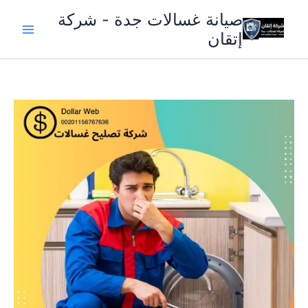
خطي
صيانة غسالات جدة - شركة
لى
إتقان
لمحتوى