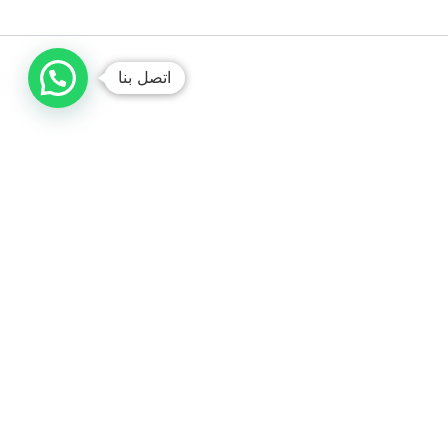
اتصل بنا
شركة تصليح غسالات جدة
متخصصون في صيانة وتصليح جميع أنواع الغسالات الأتوماتيك
والعادية. نوفر قطع غيار أصلية، فنيين محترفين، وخدمة سريعة
في المنزل لضمان عمل غسالتك بكفاءة عالية.