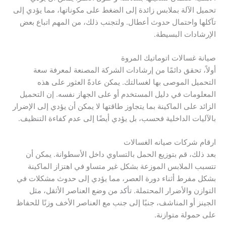
تحميل الآلة بملابس زائدة إلى الضغط على مكوناتها، مما يؤدي إلى
تآكلها واحتمال حدوث أعطال. ولتجنب ذلك، من المهم اتباع بعض
الإرشادات البسيطة.
صيانة غسالات اتوماتيك المروة
أولاً، تحقق دائمًا من إرشادات الشركة المصنعة لمعرفة سعة
التحميل الموصى بها لغسالتك. يمكن عادةً العثور على هذه
المعلومات في دليل المستخدم أو على الجهاز نفسه. إن التحميل
الزائد على الماكينة بما يتجاوز طاقتها لا يمكن أن يؤدي إلى الإضرار
بالآليات الداخلية فحسب، بل يؤدي أيضًا إلى عدم كفاءة التنظيف.
ارقام شركات صيانه الغسالات
بعد ذلك، قم بتوزيع الحمل بالتساوي داخل الأسطوانة. يمكن أن
تتسبب الملابس الموزعة بشكل غير متساو في اهتزاز الماكينة
بشكل مفرط أثناء دورة العصر، مما يؤدي إلى حدوث مشكلات في
التوازن والأضرار المحتملة. تأكد من وضع العناصر الأثقل، مثل
الجينز أو المناشف، جنبًا إلى جنب مع العناصر الأخف وزنًا للحفاظ
على حمولة متوازنة.