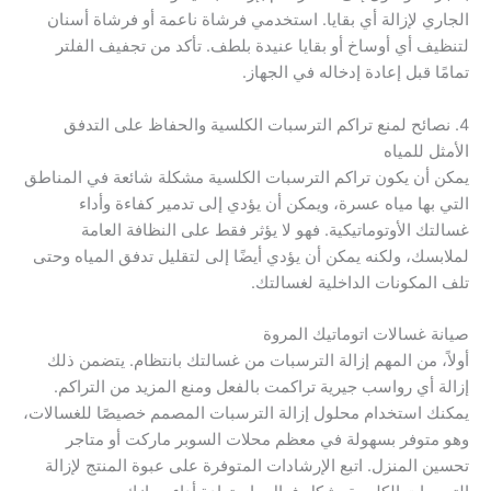
الجاري لإزالة أي بقايا. استخدمي فرشاة ناعمة أو فرشاة أسنان
لتنظيف أي أوساخ أو بقايا عنيدة بلطف. تأكد من تجفيف الفلتر
تمامًا قبل إعادة إدخاله في الجهاز.
4. نصائح لمنع تراكم الترسبات الكلسية والحفاظ على التدفق
الأمثل للمياه
يمكن أن يكون تراكم الترسبات الكلسية مشكلة شائعة في المناطق
التي بها مياه عسرة، ويمكن أن يؤدي إلى تدمير كفاءة وأداء
غسالتك الأوتوماتيكية. فهو لا يؤثر فقط على النظافة العامة
لملابسك، ولكنه يمكن أن يؤدي أيضًا إلى لتقليل تدفق المياه وحتى
تلف المكونات الداخلية لغسالتك.
صيانة غسالات اتوماتيك المروة
أولاً، من المهم إزالة الترسبات من غسالتك بانتظام. يتضمن ذلك
إزالة أي رواسب جيرية تراكمت بالفعل ومنع المزيد من التراكم.
يمكنك استخدام محلول إزالة الترسبات المصمم خصيصًا للغسالات،
وهو متوفر بسهولة في معظم محلات السوبر ماركت أو متاجر
تحسين المنزل. اتبع الإرشادات المتوفرة على عبوة المنتج لإزالة