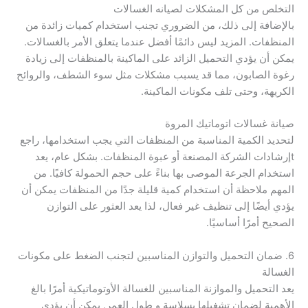
التخلص من كل المشكلات لصيانه الغسالات
بالإضافة إلى ذلك، من الضروري تجنب استخدام كميات زائدة من
المنظفات. المزيد ليس دائمًا أفضل عندما يتعلق الأمر بالغسالات.
يمكن أن يؤدي التحميل الزائد على الماكينة بالمنظفات إلى زيادة
رغوة الصابون، مما قد يسبب مشكلات مثل سوء الشطف، والروائح
الكريهة، وحتى تلف مكونات الماكينة.
صيانة غسالات اتوماتيك المروة
لتحديد الكمية المناسبة من المنظفات التي يجب استخدامها، راجع
tإرشادات الشركة المصنعة أو عبوة المنظفات. بشكل عام، يعد
استخدام الجرعة الموصى بها بناءً على حجم الحمولة كافيًا. من
المهم ملاحظة أن استخدام كمية قليلة جدًا من المنظفات يمكن أن
يؤدي أيضًا إلى تنظيف غير فعال، لذا يعد العثور على التوازن
الصحيح أمرًا أساسيًا.
6. ضمان التحميل والتوازن المناسبين لتجنب الضغط على مكونات
الغسالة
يعد التحميل والموازنة المناسبين للغسالة الأوتوماتيكية أمرًا بالغ
الأهمية لضمان تشغيلها بسلاسة و طول العمر. يمكن أن يؤدي