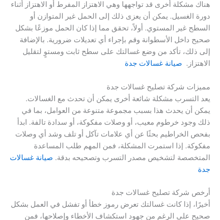
هناك مشكلة أخرى قد تواجهها وهي الاهتزاز المفرط أو الاهتزاز أثناء
دورة الغسيل. يمكن أن يعزى ذلك إلى الحمل غير المتوازن أو
السطح غير المستوي. أولاً، تحقق مما إذا كان الحمل موزعًا بشكل
صحيح داخل الأسطوانة وقم بإجراء أي تعديلات ضرورية. بالإضافة
إلى ذلك، تأكد من وضع غسالتك على سطح ثابت ومستوٍ لتقليل
الاهتزاز.
صيانة غسالات جدة
مميزات شركة تصليح غسالات جدة
يعد التسرب مشكلة شائعة أخرى يمكن أن تحدث مع الغسالات.
يمكن أن يحدث هذا بسبب مجموعة متنوعة من العوامل، بما في
ذلك وجود خرطوم معيب، أو وصلات مفكوكة، أو سدادة تالفة. ابدأ
بفحص الخراطيم بحثًا عن أي علامات تآكل أو تلف وشد أي وصلات
مفكوكة. إذا استمرت المشكلة، فمن المهم طلب المساعدة
المتخصصة لتشخيص مصدر التسرب وتصحيحه بدقة.
صيانة غسالات
جدة
أرخص شركة تصليح غسالات جدة
أخيرًا، إذا كانت غسالتك تعرض رموز خطأ أو تفشل في العمل بشكل
صحيح على الرغم من جهود استكشاف الأخطاء وإصلاحها، فمن