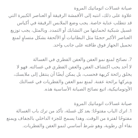
صيانة غسالات اتوماتيك المروة
علاوة على ذلك، انتبه إلى الأقمشة الرقيقة أو العناصر الكبيرة التي
قد تتطلب عناية خاصة. يجب وضع الملابس الرقيقة في أكياس
غسيل شبكية لحمايتها من التشابك أو التمدد. وبالمثل، يجب توزيع
العناصر الأكبر حجمًا مثل البطانيات أو الألحفة بشكل متساوٍ لمنع
تحميل الجهاز فوق طاقته على جانب واحد.
7. نصائح لمنع نمو العفن والعفن الفطري في الغسالة
لا أحد يحب اكتشاف العفن والعفن الفطري في غسالته. فهو لا
يخلق رائحة كريهة فحسب، بل يمكن أيضًا أن ينتقل إلى ملابسك،
ويتركها برائحة عفنة. لمنع نمو العفن والفطريات في غسالتك
الأوتوماتيكية، اتبع نصائح الصيانة الأساسية هذه.
صيانة غسالات اتوماتيك المروة
1. اترك الباب مفتوحًا: بعد كل غسلة، تأكد من ترك باب الغسالة
مفتوحًا لفترة من الوقت. وهذا يسمح للجزء الداخلي بالجفاف ويمنع
بقاء أي رطوبة، وهو شرط أساسي لنمو العفن والفطريات.