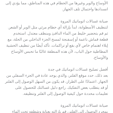
الأوساخ والوبر وغيرها من الحطام في هذه المناطق، مما يؤدي إلى
انسدادها واحتمال تلف الجهاز.
صيانة غسالات اتوماتيك المروة
لتنظيف الأسطوانة، ابدأ بإزالة أي حطام مرئي مثل الوبر أو الشعر.
ثم قم بتحضير خليط من الماء الدافئ ومنظف معتدل. استخدم
قطعة قماش ناعمة أو إسفنجة لمسح الجزء الداخلي من الحلة، مع
إيلاء اهتمام خاص لأي بقع أو تراكمات. تأكد أيضًا من تنظيف الحشية
المطاطية حول الباب، لأن هذه المنطقة غالبًا ما تحبس الأوساخ
والأوساخ.
أفضل تصليح غسالات اتوماتيك في جدة
بعد ذلك، حدد موقع الفلتر، والذي يوجد عادة في الجزء السفلي من
الجهاز. اعتمادًا على الطراز، قد يكون من السهل الوصول إلى الفلتر
أو قد يتطلب بعض التفكيك. راجع دليل غسالتك للحصول على
تعليمات محددة حول كيفية الوصول إلى الفلتر وتنظيفه.
صيانة غسالات اتوماتيك المروة
بمجرد الوصول إلى الفلتر، قم بإزالته بعناية وشطفه تحت الماء