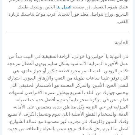
عليك هموم الغسيل، زر صفحة
اتصل بنا
الحين، وسجل طلبك
السريع، وراح نتواصل معك فوراً لتحديد أقرب موعد يناسبك لزيارة
الفني.
الخاتمة
في النهاية يا أخواني ويا خواتي، الراحة الحقيقية في البيت تبدأ من
عمل الأجهزة المنزلية الأساسية بشكل سليم وبدون أعطال مزعجة
تكسر الروتين. الغسالة مو مجرد قطعة ديكور أو جهاز عادي، هي
اللي توفر علينا ساعات طويلة من التعب والإرهاق اليدوي. اختيارك
للفني الصح، الأمين، والمركز المعتمد هو الاستثمار الحقيقي اللي
بيحمي جهازك من التلف السريع ويطول عمره الافتراضي لسنوات
قدام. نحن في مركزنا نفخر دايماً بتقديم أفضل خدمات الصيانة
المنزلية في حي النزهة وكل مناطق جدة، معتمدين على الأمانة،
الدقة، واستخدام القطع الأصلية اللي تدوم وتتحمل الكرف. لا تضيع
وقتك الثمين وفلوسك في تجارب غير مضمونة مع عمالة الشوارع،
اتصل بنا اليوم وخل غسالتك ترجع تنبض بالحياة والنظافة من جديد،