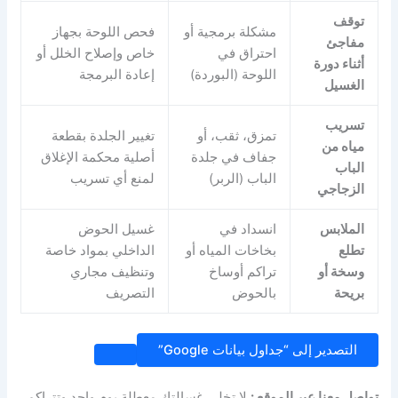
توقف
مشكلة برمجية أو
فحص اللوحة بجهاز
مفاجئ
احتراق في
خاص وإصلاح الخلل أو
أثناء دورة
اللوحة (البوردة)
إعادة البرمجة
الغسيل
تسريب
تمزق، ثقب، أو
تغيير الجلدة بقطعة
مياه من
جفاف في جلدة
أصلية محكمة الإغلاق
الباب
الباب (الربر)
لمنع أي تسريب
الزجاجي
الملابس
انسداد في
غسيل الحوض
تطلع
بخاخات المياه أو
الداخلي بمواد خاصة
وسخة أو
تراكم أوساخ
وتنظيف مجاري
بريحة
بالحوض
التصريف
التصدير إلى “جداول بيانات Google”
تواصل معنا عبر الموقع :
لا تخلي غسالتك معطلة يوم واحد وتتراكم