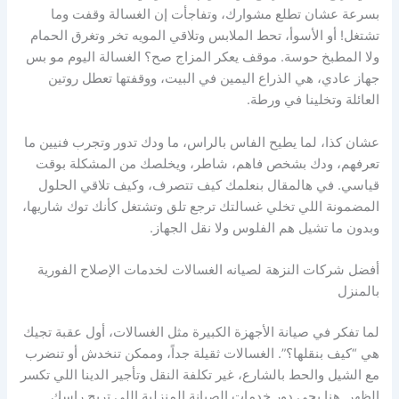
بسرعة عشان تطلع مشوارك، وتفاجأت إن الغسالة وقفت وما
تشتغل! أو الأسوأ، تحط الملابس وتلاقي المويه تخر وتغرق الحمام
ولا المطبخ حوسة. موقف يعكر المزاج صح؟ الغسالة اليوم مو بس
جهاز عادي، هي الذراع اليمين في البيت، ووقفتها تعطل روتين
العائلة وتخلينا في ورطة.
عشان كذا، لما يطيح الفاس بالراس، ما ودك تدور وتجرب فنيين ما
تعرفهم، ودك بشخص فاهم، شاطر، ويخلصك من المشكلة بوقت
قياسي. في هالمقال بنعلمك كيف تتصرف، وكيف تلاقي الحلول
المضمونة اللي تخلي غسالتك ترجع تلق وتشتغل كأنك توك شاريها،
وبدون ما تشيل هم الفلوس ولا نقل الجهاز.
أفضل شركات النزهة لصيانه الغسالات لخدمات الإصلاح الفورية
بالمنزل
لما تفكر في صيانة الأجهزة الكبيرة مثل الغسالات، أول عقبة تجيك
هي “كيف بنقلها؟”. الغسالات ثقيلة جداً، وممكن تنخدش أو تنضرب
مع الشيل والحط بالشارع، غير تكلفة النقل وتأجير الدينا اللي تكسر
الظهر. هنا يجي دور خدمات الصيانة المنزلية اللي تريح راسك