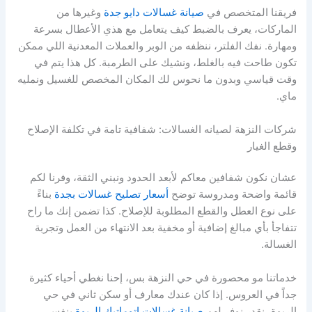
فريقنا المتخصص في
صيانة غسالات دايو جدة
وغيرها من
الماركات، يعرف بالضبط كيف يتعامل مع هذي الأعطال بسرعة
ومهارة. نفك الفلتر، ننظفه من الوبر والعملات المعدنية اللي ممكن
تكون طاحت فيه بالغلط، ونشيك على الطرمبة. كل هذا يتم في
وقت قياسي وبدون ما نحوس لك المكان المخصص للغسيل ونمليه
ماي.
شركات النزهة لصيانه الغسالات: شفافية تامة في تكلفة الإصلاح
وقطع الغيار
عشان نكون شفافين معاكم لأبعد الحدود ونبني الثقة، وفرنا لكم
قائمة واضحة ومدروسة توضح
أسعار تصليح غسالات بجدة
بناءً
على نوع العطل والقطع المطلوبة للإصلاح. كذا تضمن إنك ما راح
تتفاجأ بأي مبالغ إضافية أو مخفية بعد الانتهاء من العمل وتجربة
الغسالة.
خدماتنا مو محصورة في حي النزهة بس، إحنا نغطي أحياء كثيرة
جداً في العروس. إذا كان عندك معارف أو سكن ثاني في حي
الربوة، نقدر نوفر لهم
صيانة غسالات اتوماتيك الربوة
بنفس