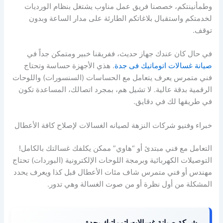
وطمأنينتكم، خصصنا فريق عمل مناوب يشتغل بنظام الورديات
لخدمتكم واستقبال بلاغاتكم الطارئة على مدار الساعة وبدون
توقف.
في حال كان عندك جهاز حديث، ففريقنا خبير ومتمكن جداً في
صيانة غسالات اتوماتيك فى جدة
. هذي الأجهزة حساسة وتحتاج
فني متمرس يعرف يتعامل مع الحساسات (السنسورات) واللوحات
الرقمية بدقة عالية. لا تشيل هم، بمجرد اتصالك، المساعدة تكون
في طريقها لك في دقايق.
خبراء وفنيو شركات النزهة لصيانه الغسالات لإصلاح كافة الأعطال
التعامل مع فني مبتدئ أو “هاوي” ممكن يكلفك غسالتك بالكامل!
التوصيلات الكهربائية وبرمجة اللوحات الإلكترونية (البوردات) تحتاج
مهندس أو فني متمرس شاف مئات الأعطال قبل كذا ويعرف يحدد
المشكلة من أول نظرة أو من صوت الغسالة وهي تدور.
شركة صيانة غسالات اتوماتيك بجدة