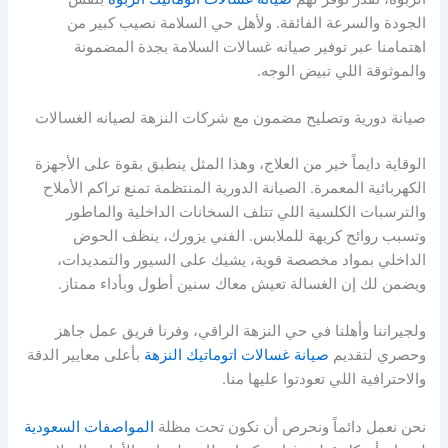
الجودة والسرعة الفائقة. ولأهل حي السلامة نصيب كبير من
اهتمامنا عبر توفير صيانه غسالات السلامة بجدة المضمونة
والموثوقة اللي تبيض الوجه.
صيانة دورية وتصليح مضمون مع شركات النزهة لصيانه الغسالات
الوقاية دايماً خير من العلاج، وهذا المثل ينطبق بقوة على الأجهزة
الكهربائية المعمرة. الصيانة الدورية المنتظمة تمنع تراكم الأملاح
والترسبات الكلسية اللي تتلف السخانات الداخلية والماطور
وتسبب روائح كريهة للملابس. الفني يزورك، ينظف الحوض
الداخلي بمواد مخصصة قوية، يشيك على السيور والتمديدات،
ويضمن لك إن الغسالة تعيش معاك سنين أطول وبأداء ممتاز.
ولجيراننا وأهلنا في حي النزهة الراقي، وفرنا فريق عمل جاهز
وحصري لتقديم
صيانة غسالات اتوماتيك النزهة
بأعلى معايير الدقة
والاحترافية اللي تعودتوا عليها منا.
نحن نعمل دائماً ونحرص أن نكون تحت مظلة
المواصفات السعودية