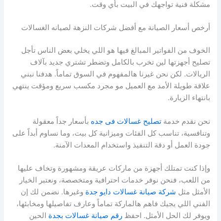
مشكلة فنية تواجهك في البيت بأي وقت.
أرخص أسعار الصيانة مع أفضل شركات النزهة لصيانه الغسالات
الخوف من الفواتير المبالغ فيها هو اللي يخلي بعض الناس تأجل
تصليح أجهزتها لين تخرب بالكامل وتضطر تشتري جديد بآلاف
الريالات. لكن نحن غيرنا هالمفهوم في السوق تماماً. هدفنا نبني
علاقة طويلة الأمد مع العميل مو مجرد مكسب سريع ومؤقت ينتهي
بانتهاء الزيارة.
نحن نقدم خدمة
تصليح غسالات فى جده
بأسعار جداً معقولة
وتنافسية، تناسب كل الفئات وميزانية كل بيت، وما نساوم أبداً على
جودة العمل أو دقة التنفيذ واستخدام المعدات الآمنة.
وإذا كنت تمتلك أجهزة من ماركات عريقة ومشهورة وتخاف عليها
من اللعب، فنحن نوفر خدمات احترافية ومتخصصة، ونعتبر الخيار
الأمثل مثل
شركة صيانة غسالات دايو جدة
وغيرها. نضمن لك إن
الفني اللي يجيك فاهم هالماركة تماماً وعارف تفاصيلها ومخابئها،
ويوفر لك الحل الأمثل. احفظ
رقم صيانة غسالات بجدة
الحين