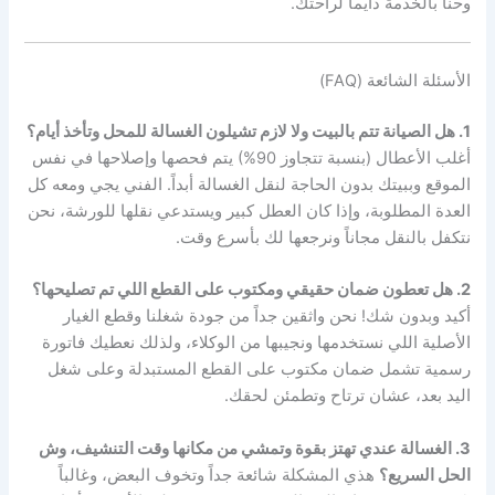
وحنا بالخدمة دايماً لراحتك.
الأسئلة الشائعة (FAQ)
1. هل الصيانة تتم بالبيت ولا لازم تشيلون الغسالة للمحل وتأخذ أيام؟
أغلب الأعطال (بنسبة تتجاوز 90%) يتم فحصها وإصلاحها في نفس
الموقع وببيتك بدون الحاجة لنقل الغسالة أبداً. الفني يجي ومعه كل
العدة المطلوبة، وإذا كان العطل كبير ويستدعي نقلها للورشة، نحن
نتكفل بالنقل مجاناً ونرجعها لك بأسرع وقت.
2. هل تعطون ضمان حقيقي ومكتوب على القطع اللي تم تصليحها؟
أكيد وبدون شك! نحن واثقين جداً من جودة شغلنا وقطع الغيار
الأصلية اللي نستخدمها ونجيبها من الوكلاء، ولذلك نعطيك فاتورة
رسمية تشمل ضمان مكتوب على القطع المستبدلة وعلى شغل
اليد بعد، عشان ترتاح وتطمئن لحقك.
3. الغسالة عندي تهتز بقوة وتمشي من مكانها وقت التنشيف، وش
الحل السريع؟
هذي المشكلة شائعة جداً وتخوف البعض، وغالباً