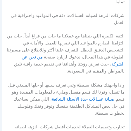
تماماً.
شركات النزهة لصيانه الغسالات: دقة في المواعيد واحترافية في
العمل
الثقة الكبيرة اللي بنيناها مع عملائنا ما جات من فراغ أبداً، جات من
التزامنا الصارم بالمواعيد اللي نضربها للعميل والأمانة في
التشخيص الدقيق للعطل. للتعرف علينا أكثر وللاطلاع على مسيرتنا
الطويلة في هذا المجال، ندعوك لزيارة صفحة
من نحن عن
الشركة
، حيث نعرض رؤيتنا وأهدافنا في تقديم خدمة راقية تليق
بالمواطن والمقيم في السعودية.
وإذا واجهتك مشكلة بسيطة وتبي تعرف سببها أو حلها المبدئي قبل
ما تتصل، وفرنا لك قسم مفصل ومليء بالمعلومات المفيدة وهو
قسم
صيانة غسالات جدة الاسئلة الشائعة
، اللي ممكن يساعدك
في حل بعض المشاكل الطفيفة بنفسك وتوفر وقتك وفلوسك
بخطوات بسيطة.
تجارب وتقييمات العملاء لخدمات أفضل شركات النزهة لصيانه