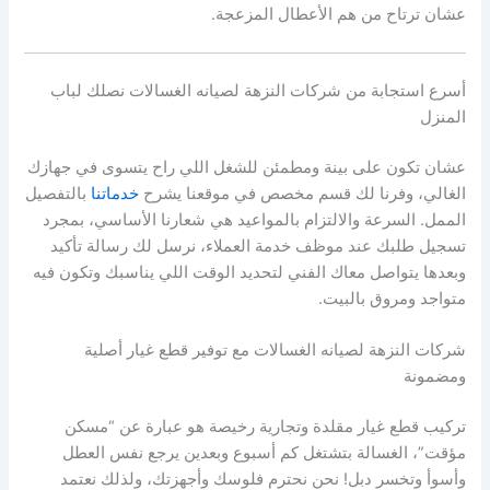
عشان ترتاح من هم الأعطال المزعجة.
أسرع استجابة من شركات النزهة لصيانه الغسالات نصلك لباب
المنزل
عشان تكون على بينة ومطمئن للشغل اللي راح يتسوى في جهازك
الغالي، وفرنا لك قسم مخصص في موقعنا يشرح
خدماتنا
بالتفصيل
الممل. السرعة والالتزام بالمواعيد هي شعارنا الأساسي، بمجرد
تسجيل طلبك عند موظف خدمة العملاء، نرسل لك رسالة تأكيد
وبعدها يتواصل معاك الفني لتحديد الوقت اللي يناسبك وتكون فيه
متواجد ومروق بالبيت.
شركات النزهة لصيانه الغسالات مع توفير قطع غيار أصلية
ومضمونة
تركيب قطع غيار مقلدة وتجارية رخيصة هو عبارة عن “مسكن
مؤقت”، الغسالة بتشتغل كم أسبوع وبعدين يرجع نفس العطل
وأسوأ وتخسر دبل! نحن نحترم فلوسك وأجهزتك، ولذلك نعتمد