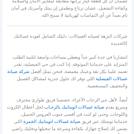
لضمان أن كل قطعة غيار نركبها مطابقة لمعايير الأمان والسلامة
وكفاءة التشغيل، عشان ترتاح وتطمئن إن بيتك وأسرتك في أمان
تام بعيداً عن أي التماسات كهربائية لا سمح الله.
شركات النزهة لصيانه الغسالات: دليلك الشامل لعودة غسالتك
كالجديدة
انتشارنا في جدة كبير جداً ويغطي مساحات واسعة لتلبية الطلب
المتزايد على خدماتنا الموثوقة. إذا كنت في حي الفيصلية، تقدر
تعتمد علينا بكل ثقة وعينك مغمضة، فنحن نمثل أفضل
شركة صيانة
غسالات الفيصلية
اللي توفر لك حلول جذرية لمشاكل الغسيل
والتجفيف المستعصية.
أيضاً، لأهل حي الرحاب الأعزاء، خصصنا فريق طوارئ محترف
وسريع يقدم
صيانة غسالات اتوماتيك بالرحـاب
لحل أعطال الكروت
واللوحات. وحتى لو كنت في أقصى جنوب العروس الجميل،
خدماتنا توصلك عبر فريق
صيانة غسالات اتوماتيك الخمرة
اللي
يضمن لك إصلاح جهازك بكفاءة وسرعة ما تتخيلها وتخليك راضي