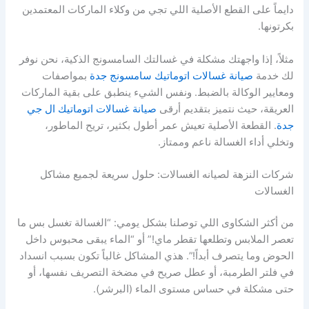
دايماً على القطع الأصلية اللي تجي من وكلاء الماركات المعتمدين
بكرتونها.
مثلاً، إذا واجهتك مشكلة في غسالتك السامسونج الذكية، نحن نوفر
لك خدمة
صيانة غسالات اتوماتيك سامسونج جدة
بمواصفات
ومعايير الوكالة بالضبط. ونفس الشيء ينطبق على بقية الماركات
العريقة، حيث نتميز بتقديم أرقى
صيانة غسالات اتوماتيك ال جي
جدة
. القطعة الأصلية تعيش عمر أطول بكثير، تريح الماطور،
وتخلي أداء الغسالة ناعم وممتاز.
شركات النزهة لصيانه الغسالات: حلول سريعة لجميع مشاكل
الغسالات
من أكثر الشكاوى اللي توصلنا بشكل يومي: “الغسالة تغسل بس ما
تعصر الملابس وتطلعها تقطر ماي!” أو “الماء يبقى محبوس داخل
الحوض وما يتصرف أبداً!”. هذي المشاكل غالباً تكون بسبب انسداد
في فلتر الطرمبة، أو عطل صريح في مضخة التصريف نفسها، أو
حتى مشكلة في حساس مستوى الماء (البرشر).