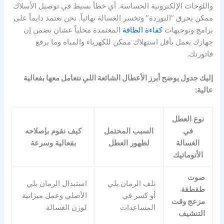
واللوحات الإلكترونية الحساسة. أي خطأ بسيط في توصيل الأسلاك
ممكن يحرق “البوردة” وتخسر الغسالة نهائياً. نحن نعتمد دايماً على
برامج وتوجيهات
كفاءة الطاقة
المعتمدة محلياً عشان نضمن إن
جهازك يعمل بأقل استهلاك ممكن للكهرباء والمياه وما يرفع
فاتورتك.
إليك جدول يوضح أبرز الأعطال الشائعة اللي نتعامل معها بفعالية
عالية:
نوع العطل
في
السبب المحتمل
كيف نقوم بإصلاحه
الغسالة
لظهور العطل
بفعالية وسرعة
الأتوماتيك
صوت
تلف الرمان بلي
استبدال الرمان بلي
طقطقة
أو كسر في
الأصلي وعمل ميزانية
مزعج وقت
المساعدات
لوزن الغسالة
التنشيف