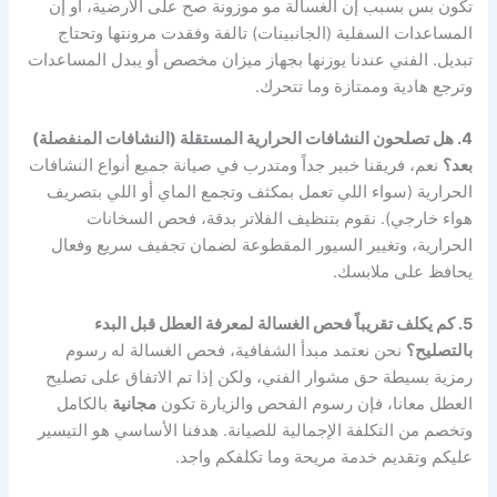
تكون بس بسبب إن الغسالة مو موزونة صح على الأرضية، أو إن
المساعدات السفلية (الجانبينات) تالفة وفقدت مرونتها وتحتاج
تبديل. الفني عندنا يوزنها بجهاز ميزان مخصص أو يبدل المساعدات
وترجع هادية وممتازة وما تتحرك.
4. هل تصلحون النشافات الحرارية المستقلة (النشافات المنفصلة)
بعد؟
نعم، فريقنا خبير جداً ومتدرب في صيانة جميع أنواع النشافات
الحرارية (سواء اللي تعمل بمكثف وتجمع الماي أو اللي بتصريف
هواء خارجي). نقوم بتنظيف الفلاتر بدقة، فحص السخانات
الحرارية، وتغيير السيور المقطوعة لضمان تجفيف سريع وفعال
يحافظ على ملابسك.
5. كم يكلف تقريباً فحص الغسالة لمعرفة العطل قبل البدء
بالتصليح؟
نحن نعتمد مبدأ الشفافية، فحص الغسالة له رسوم
رمزية بسيطة حق مشوار الفني، ولكن إذا تم الاتفاق على تصليح
العطل معانا، فإن رسوم الفحص والزيارة تكون
مجانية
بالكامل
وتخصم من التكلفة الإجمالية للصيانة. هدفنا الأساسي هو التيسير
عليكم وتقديم خدمة مريحة وما تكلفكم واجد.