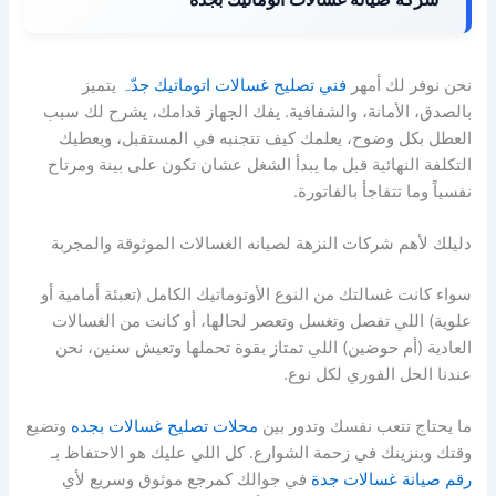
نحن نوفر لك أمهر
فني تصليح غسالات اتوماتيك جدّہ
يتميز
بالصدق، الأمانة، والشفافية. يفك الجهاز قدامك، يشرح لك سبب
العطل بكل وضوح، يعلمك كيف تتجنبه في المستقبل، ويعطيك
التكلفة النهائية قبل ما يبدأ الشغل عشان تكون على بينة ومرتاح
نفسياً وما تتفاجأ بالفاتورة.
دليلك لأهم شركات النزهة لصيانه الغسالات الموثوقة والمجربة
سواء كانت غسالتك من النوع الأوتوماتيك الكامل (تعبئة أمامية أو
علوية) اللي تفصل وتغسل وتعصر لحالها، أو كانت من الغسالات
العادية (أم حوضين) اللي تمتاز بقوة تحملها وتعيش سنين، نحن
عندنا الحل الفوري لكل نوع.
ما يحتاج تتعب نفسك وتدور بين
محلات تصليح غسالات بجده
وتضيع
وقتك وبنزينك في زحمة الشوارع. كل اللي عليك هو الاحتفاظ بـ
رقم صيانة غسالات جدة
في جوالك كمرجع موثوق وسريع لأي