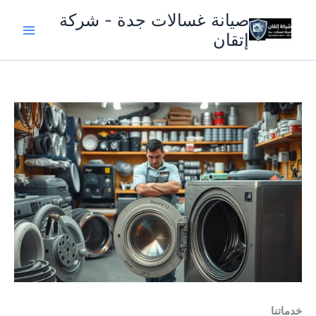
خطي
صيانة غسالات جدة - شركة
لى
إتقان
لمحتوى
خدماتنا